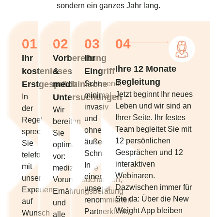
sondern ein ganzes Jahr lang.
01
02
03
04
Ihr
Vorbereitung
Ihr
Ihre 12 Monate
kostenloses
&
Eingriff
Begleitung
Erstgespräch
medizinische
Schonend,
Jetzt beginnt Ihr neues
minimal-
In
Untersuchungen
Leben und wir sind an
invasiv
der
Wir
Ihrer Seite. Ihr festes
und
Regel
bereiten
Team begleitet Sie mit
ohne
sprechen
Sie
12 persönlichen
äußere
Sie
optimal
Gesprächen und 12
Schnitte.
telefonisch
vor:
interaktiven
In
mit
medizinische
Webinaren.
einer
unseren
Voruntersuchungen,
Dazwischen immer für
unserer
Experten,
Ernährungsberatung
Sie da: Über die New
renommierten
auf
und
Weight App bleiben
Partnerklinik,
Wunsch
alle