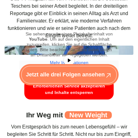
Teschers bei seiner Arbeit begleitet. In der dreiteiligen
Reportage gibt er Einblick in seinen Alltag als Arzt und
Familienvater. Er erklärt, wie moderne Verfahren
funktionieren und wie er seine Patienten auch nach dem
Sie sehen gerade einen Platzhalterinhalt von
Eingriff weiter betreut.
YouTube
. Um auf den eigentlichen Inhalt
zuzugreifen, klicken Sie auf die Schaltfläche
unten. Bitte beachten Sie, dass dabei Daten
an Drittanbieter weitergegeben werden.
Mehr Informationen
Inhalt entsperren
Jetzt alle drei Folgen ansehen
Erforderlichen Service akzeptieren
und Inhalte entsperren
Ihr Weg mit
New Weight
Vom Erstgespräch bis zum neuen Lebensgefühl – wir
begleiten Sie Schritt für Schritt. Nicht nur bis zum Eingriff,