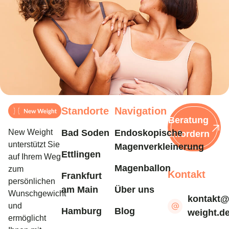
Standorte
Navigation
Beratung
New Weight
Bad Soden
Endoskopische
anfordern
unterstützt Sie
Magenverkleinerung
Ettlingen
auf Ihrem Weg
Magenballon
zum
Kontakt
Frankfurt
persönlichen
am Main
Über uns
Wunschgewicht
kontakt
und
Hamburg
Blog
weight.d
ermöglicht