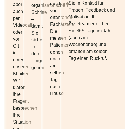
Sie in Kontakt für
durchgeführt
aber
organisatorischen
Fragen, Feedback und
von
auch
Schritte
Motivation. Ihr
erfahrenen
per
–
Ärzteteam erreichen
Fachärzten.
Videocall
damit
Sie 365 Tage im Jahr
Die
oder
Sie
(auch am
meisten
vor
sicher
Wochenende) und
Patienten
Ort
in
erhalten am selben
gehen
in
den
Tag einen Rückruf.
noch
einer
Eingriff
am
unserer
gehen.
selben
Kliniken.
Tag
Wir
nach
klären
Hause.
Ihre
Fragen,
besprechen
Ihre
Situation
und