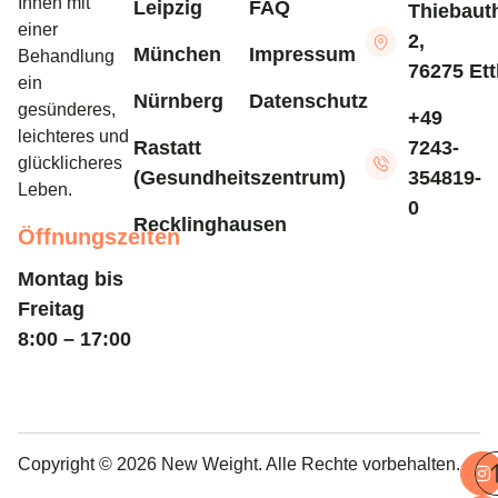
Ihnen mit
Leipzig
FAQ
Thiebaut
einer
2,
München
Impressum
Behandlung
76275 Ett
ein
Nürnberg
Datenschutz
gesünderes,
+49
leichteres und
Rastatt
7243-
glücklicheres
(Gesundheitszentrum)
354819-
Leben.
0
Recklinghausen
Öffnungszeiten
Montag bis
Freitag
8:00 – 17:00
Copyright © 2026 New Weight. Alle Rechte vorbehalten.