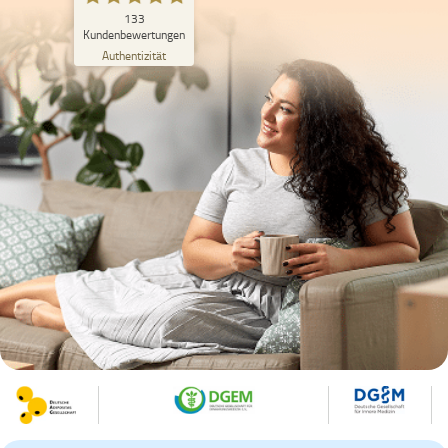
SEHR GUT
133
133
Kundenbewertungen
5
Bewertungen von
Authentizität
anderen Quellen
5,00
/
4,84
Blick aufs ProvenExpert-Profil werfen
23.07.2026