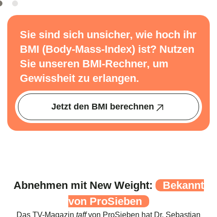
Sie sind sich unsicher, wie hoch ihr
BMI (Body-Mass-Index) ist? Nutzen
Sie unseren BMI-Rechner, um
Gewissheit zu erlangen.
Jetzt den BMI berechnen
Abnehmen mit New Weight:
Bekannt
von ProSieben
Das TV-Magazin
taff
von ProSieben hat Dr. Sebastian