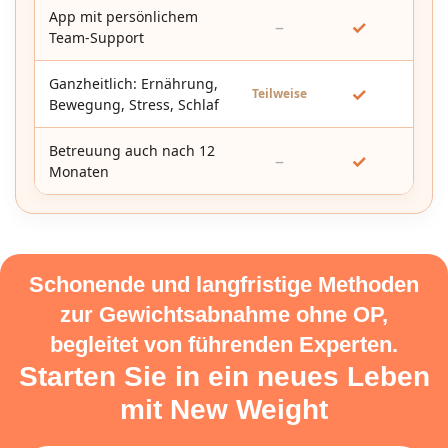
App mit persönlichem
–
✓
Team-Support
Ganzheitlich: Ernährung,
✓
Teilweise
Bewegung, Stress, Schlaf
Betreuung auch nach 12
–
✓
Monaten
Schonende und langfristige Methoden
zur Gewichtsabnahme ohne OP,
begleitet von führenden Experten.
Starten Sie in ein neues Leben
mit New Weight