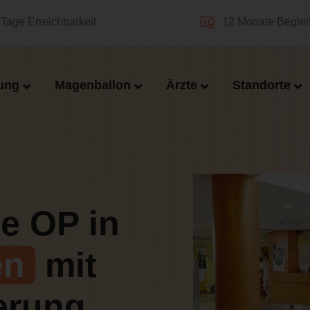
Tage Erreichbarkeit
12 Monate Beglei
ung
Magenballon
Ärzte
Standorte
e OP in
en
mit
erung