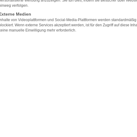
gfristige Methoden zur Gewichtsabnahme oh
personalisierte Werbung anzuzeigen. Sie tun dies, indem sie Besucher über Websi
hinweg verfolgen.
Experten.
Externe Medien
Inhalte von Videoplattformen und Social-Media-Plattformen werden standardmäßig
in ein neues Leben m
blockiert. Wenn externe Services akzeptiert werden, ist für den Zugriff auf diese Inha
keine manuelle Einwilligung mehr erforderlich.
Kostenfreie Beratung anfordern
sere qualifizierten Är