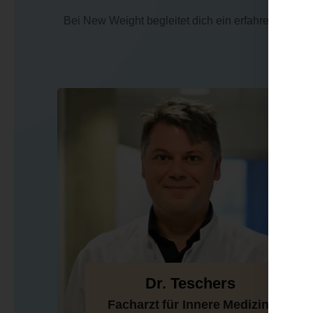
Bei New Weight begleitet dich ein erfahrenes Tea
Dr. Teschers
Facharzt für Innere Medizin,