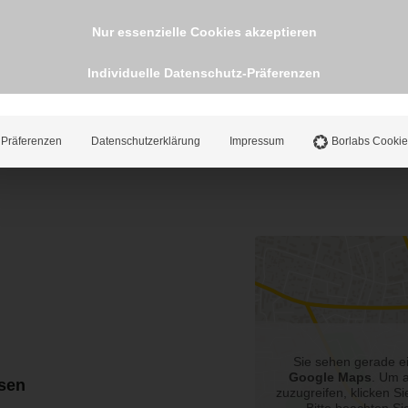
Nur essenzielle Cookies akzeptieren
Individuelle Datenschutz-Präferenzen
Präferenzen
Datenschutzerklärung
Impressum
Borlabs Cookie
Sie sehen gerade ei
Google Maps
. Um a
sen
zuzugreifen, klicken Si
Bitte beachten Si