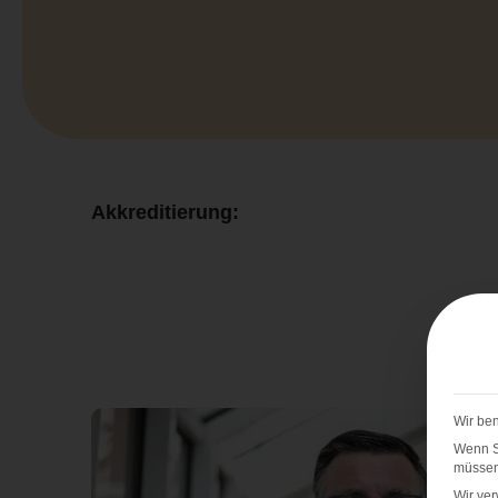
Akkreditierung:
Wir ben
Wenn Si
müssen 
Wir ve