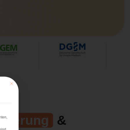
Mit diesem Button wird der Dialog geschlossen. Seine Funktionalität ist iden
isierung
&
hten,
sind