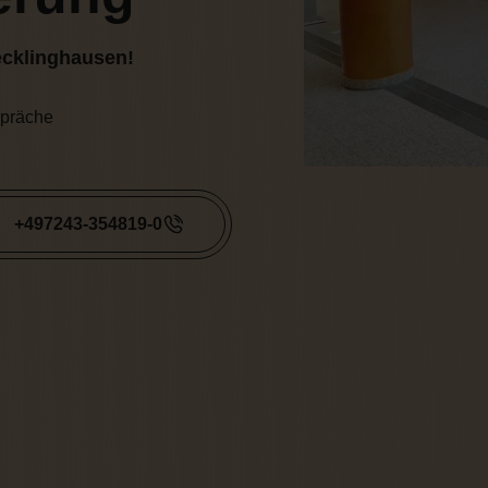
ecklinghausen!
spräche
+497243-354819-0