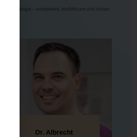
stroenterologie – kompetent, einfühlsam und immer
Dr. Albrecht