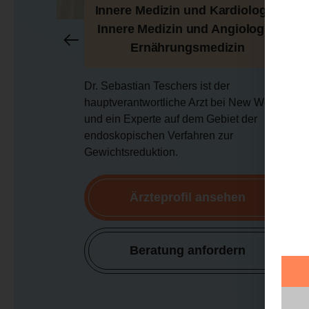
Innere Medizin und Kardiologie,
e
Innere Medizin und Angiologie,
Ernährungsmedizin
Dr. Sebastian Teschers ist der
hauptverantwortliche Arzt bei New Weight
und ein Experte auf dem Gebiet der
endoskopischen Verfahren zur
Gewichtsreduktion.
Ärzteprofil ansehen
Beratung anfordern