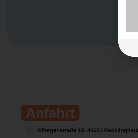
Anfahrt
Röntgenstraße 10, 45661 Recklinghau