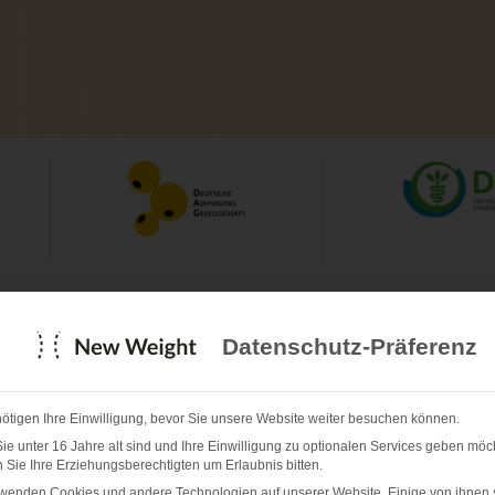
Datenschutz-Präferenz
ötigen Ihre Einwilligung, bevor Sie unsere Website weiter besuchen können.
Spezial
e unter 16 Jahre alt sind und Ihre Einwilligung zu optionalen Services geben möc
Sie Ihre Erziehungsberechtigten um Erlaubnis bitten.
rwenden Cookies und andere Technologien auf unserer Website. Einige von ihnen 