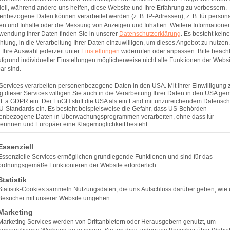
besonde
ell, während andere uns helfen, diese Website und Ihre Erfahrung zu verbessern.
nbezogene Daten können verarbeitet werden (z. B. IP-Adressen), z. B. für persona
en und Inhalte oder die Messung von Anzeigen und Inhalten.
Weitere Informatione
wendung Ihrer Daten finden Sie in unserer
Datenschutzerklärung
.
Es besteht keine
Dr. Frank Dederichs ist e
chtung, in die Verarbeitung Ihrer Daten einzuwilligen, um dieses Angebot zu nutzen.
Gastroenterologie. Sein S
Ihre Auswahl jederzeit unter
Einstellungen
widerrufen oder anpassen.
Bitte beach
fgrund individueller Einstellungen möglicherweise nicht alle Funktionen der Websi
diesem Bereich beschäfti
ar sind.
endoskopischen Verfahre
Services verarbeiten personenbezogene Daten in den USA. Mit Ihrer Einwilligung 
Endobarrier und
endosko
 dieser Services willigen Sie auch in die Verarbeitung Ihrer Daten in den USA gem
praktischen Erfahrung se
lit. a GDPR ein. Der EuGH stuft die USA als ein Land mit unzureichendem Datensch
U-Standards ein. Es besteht beispielsweise die Gefahr, dass US-Behörden
zur Gewichtsreduktion a
enbezogene Daten in Überwachungsprogrammen verarbeiten, ohne dass für
Studien teil und war Co-
erinnen und Europäer eine Klagemöglichkeit besteht.
lgt eine Liste der Service-Gruppen, für die eine Einwilligung er
Essenziell
Essenzielle Services ermöglichen grundlegende Funktionen und sind für das
ordnungsgemäße Funktionieren der Website erforderlich.
Statistik
Statistik-Cookies sammeln Nutzungsdaten, die uns Aufschluss darüber geben, wie
Besucher mit unserer Website umgehen.
Marketing
Marketing Services werden von Drittanbietern oder Herausgebern genutzt, um