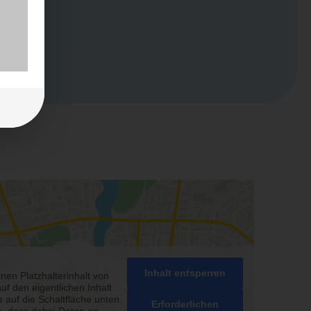
Inhalt entsperren
nen Platzhalterinhalt von
uf den eigentlichen Inhalt
e auf die Schaltfläche unten.
Erforderlichen
e, dass dabei Daten an