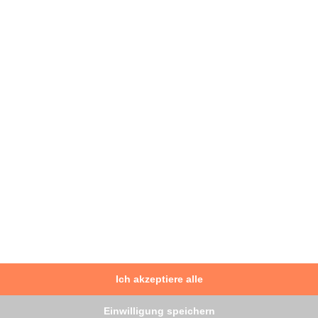
Facharzt für Innere Medizin,
Schwerpunkt Gastroenterologie,
Notfallmedizin
Dr. Marcel Grimme ist erfahrener Facharzt
für Innere Medizin und Spezialist für die
endoskopischen Verfahren zur
Gewichtsabnahme.
Ärzteprofil ansehen
Beratung anfordern
Ich akzeptiere alle
Einwilligung speichern