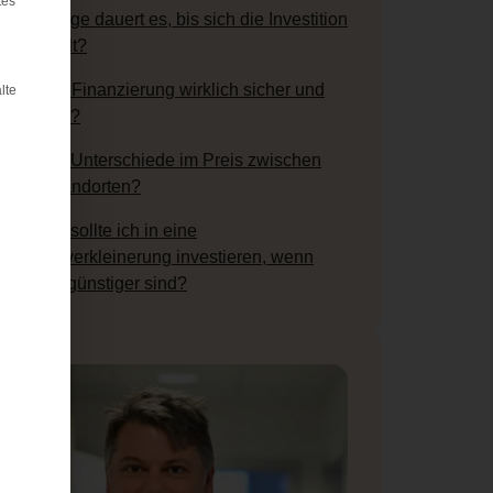
tes
Wie lange dauert es, bis sich die Investition
auszahlt?
Ist eine Finanzierung wirklich sicher und
lte
planbar?
Gibt es Unterschiede im Preis zwischen
den Standorten?
Warum sollte ich in eine
Magenverkleinerung investieren, wenn
Diäten günstiger sind?