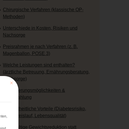
Chirurgische Verfahren (klassische OP-
Methoden)
Unterschiede in Kosten, Risiken und
Nachsorge
Preisrahmen je nach Verfahren (z. B.
Magenballon, POSE 3)
Welche Leistungen sind enthalten?
(ärztliche Betreuung, Ernährungsberatung,
Nachsorge)
Mit diesem Button wird der Dialog geschlossen. Seine Funktionalität ist iden
Finanzierungsmöglichkeiten &
Ratenzahlung
Gesundheitliche Vorteile (Diabetesrisiko,
Herz-Kreislauf, Lebensqualität)
hten,
Nachhaltige Gewichtsreduktion statt
sind