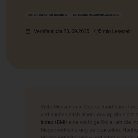
AUTOR:
SEBASTIAN TESCHERS
KATEGORIE:
MAGENVERKLEINERUNG
Veröffentlicht
23. 09.2025
5 min Lesezeit
Viele Menschen in Deutschland kämpfen s
und suchen nach einer Lösung, die nicht nu
Index (BMI)
eine wichtige Rolle, um die in
Magenverkleinerung zu beurteilen. Häufig
Magenverkleinerung – und lohnt sich der E