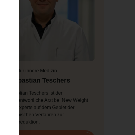
Facharzt für innere Medizin
Dr. Sebastian Teschers
Dr. Sebastian Teschers ist der
hauptverantwortliche Arzt bei New Weight
und ein Experte auf dem Gebiet der
endoskopischen Verfahren zur
Gewichtsreduktion.