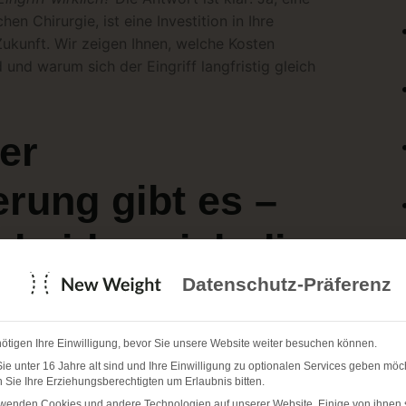
hen Chirurgie, ist eine Investition in Ihre
Zukunft. Wir zeigen Ihnen, welche Kosten
 und warum sich der Eingriff langfristig gleich
er
rung gibt es –
cheiden sich die
Datenschutz-Präferenz
ötigen Ihre Einwilligung, bevor Sie unsere Website weiter besuchen können.
owohl in ihrer Durchführung als auch im Preis
e unter 16 Jahre alt sind und Ihre Einwilligung zu optionalen Services geben möc
 ob es sich um einen
endoskopischen, minimal-
Sie Ihre Erziehungsberechtigten um Erlaubnis bitten.
Operation
handelt.
rwenden Cookies und andere Technologien auf unserer Website. Einige von ihnen 