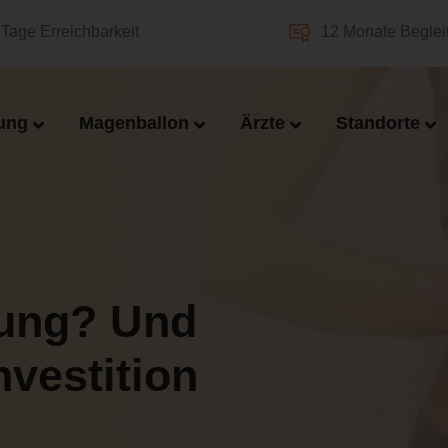
Tage Erreichbarkeit
12 Monate Beglei
ung
Magenballon
Ärzte
Standorte
rung? Und
nvestition