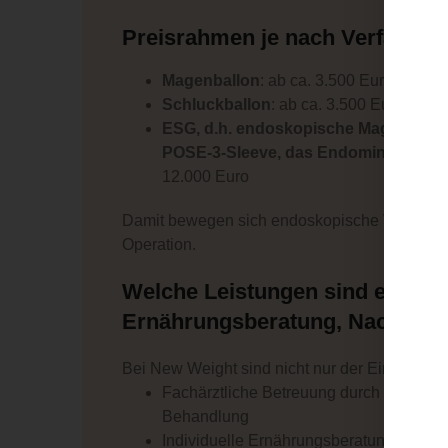
Preisrahmen je nach Verfahren 
Magenballon
: ab ca. 3.500 Euro
Schluckballon
: ab ca. 3.500 Euro
ESG, d.h. endoskopische Magenverkle
POSE-3-Sleeve, das Endomina-Verfah
12.000 Euro
Damit bewegen sich endoskopische Verfahren 
Operation.
Welche Leistungen sind enthalt
Ernährungsberatung, Nachsorg
Bei New Weight sind nicht nur der Eingriff sel
Fachärztliche Betreuung durch unser er
Behandlung
Individuelle Ernährungsberatung zur U