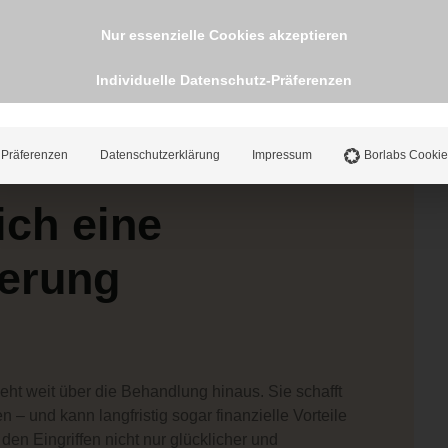
le auch ohne diesen Eingriff erreichen.
Nur essenzielle Cookies akzeptieren
chritte sind erfolgreich getan. Dr.
Individuelle Datenschutz-Präferenzen
 ein super Arzt! Vielen Dank.
Präferenzen
Datenschutzerklärung
Impressum
Borlabs Cookie
ich eine
erung
eht weit über die Behandlung hinaus. Sie schafft
n – und kann langfristig sogar finanzielle Vorteile
den Eingriffen nicht nur glücklicher und