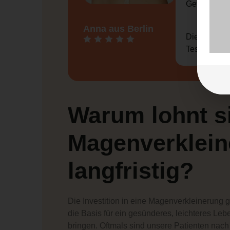
Gewichtszie
Anna aus Berlin
Die ersten S
Teschers ist
Warum lohnt s
Magenverklein
langfristig?
Die Investition in eine Magenverkleinerung g
die Basis für ein gesünderes, leichteres Lebe
bringen. Oftmals sind unsere Patienten nach 