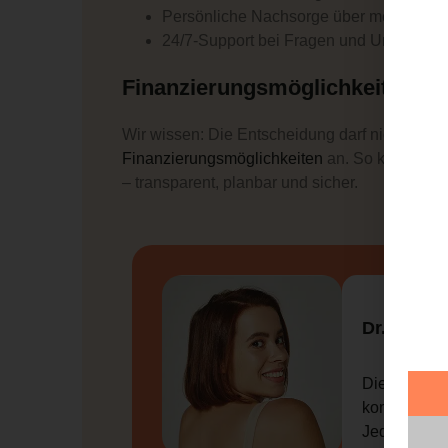
Persönliche Nachsorge über mehrere M
24/7-Support bei Fragen und Unsicherhe
Finanzierungsmöglichkeiten & 
Wir wissen: Die Entscheidung darf nicht am Ge
Finanzierungsmöglichkeiten
an. So können S
– transparent, planbar und sicher.
Dr. Tesche
Die Beratun
kompetent. 
Jedoch kann