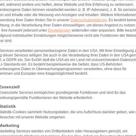
ell, während andere uns helfen, diese Website und Ihre Erfahrung zu verbessern.
. Magenballon, Schluckballon, POSE
nbezogene Daten können verarbeitet werden (z. B. IP-Adressen), z. B. für persona
en und Inhalte oder die Messung von Anzeigen und Inhalten.
Weitere Informatione
wendung Ihrer Daten finden Sie in unserer
Datenschutzerklärung
.
Es besteht keine
chtung, in die Verarbeitung Ihrer Daten einzuwilligen, um dieses Angebot zu nutzen.
Ihre Auswahl jederzeit unter
Einstellungen
widerrufen oder anpassen.
Bitte beach
 ausschließlich auf schonende endoskopische
fgrund individueller Einstellungen möglicherweise nicht alle Funktionen der Websi
ar sind.
r 6–12 Monate), der Schluckballon (ganz ohne
sche Sleeve Gastroplastik)
wie der POSE-3
Services verarbeiten personenbezogene Daten in den USA. Mit Ihrer Einwilligung 
 dieser Services willigen Sie auch in die Verarbeitung Ihrer Daten in den USA gem
auerhafte Magenverkleinerung ohne Schnitte nach
lit. a GDPR ein. Der EuGH stuft die USA als ein Land mit unzureichendem Datensch
d weniger risikobehaftet als Operationen und
U-Standards ein. Es besteht beispielsweise die Gefahr, dass US-Behörden
enbezogene Daten in Überwachungsprogrammen verarbeiten, ohne dass für
osten.
erinnen und Europäer eine Klagemöglichkeit besteht.
ische OP-Methoden)
lgt eine Liste der Service-Gruppen, für die eine Einwilligung er
Essenziell
Essenzielle Services ermöglichen grundlegende Funktionen und sind für das
ordnungsgemäße Funktionieren der Website erforderlich.
gen Operation (Schlauchmagen OP) oder ein
Statistik
etc.) erfordern eine Vollnarkose und ein
Statistik-Cookies sammeln Nutzungsdaten, die uns Aufschluss darüber geben, wie
teurer in der Durchführung und bringen ein höheres
Besucher mit unserer Website umgehen.
uchen diese Verfahren regelmäßige, lebenslange
Marketing
n von bestimmten Vitaminen, Eisen und Calcium und
Marketing Services werden von Drittanbietern oder Herausgebern genutzt, um
en sich viele Patient:innen bewusst für die