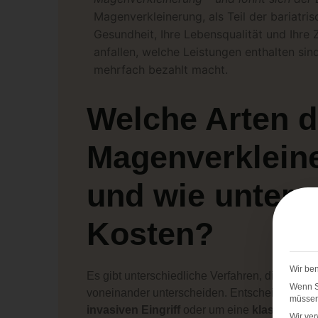
Magenverkleinerung, als Teil der bariatrisc
Gesundheit, Ihre Lebensqualität und Ihre 
anfallen, welche Leistungen enthalten sind
mehrfach bezahlt macht.
Welche Arten d
Magenverkleine
und wie unters
Kosten?
Wir ben
Es gibt unterschiedliche Verfahren, die sich s
Wenn Si
voneinander unterscheiden. Entscheidend ist,
müssen 
invasiven Eingriff
oder um eine
klassische 
Wir ve