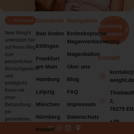
Standorte
Navigation
Beratung
New Weight
Bad Soden
Endoskopische
anfordern
unterstützt Sie
Magenverkleinerung
Ettlingen
auf Ihrem Weg
Magenballon
zum
Kontakt
Frankfurt
persönlichen
am Main
Über uns
Wunschgewicht
kontakt
und
Hamburg
Blog
weight.d
ermöglicht
Ihnen mit
Leipzig
FAQ
Thiebaut
einer
2,
München
Impressum
Behandlung
76275 Ett
ein
Nürnberg
Datenschutz
gesünderes,
+49
leichteres und
Rastatt
7243-
glücklicheres