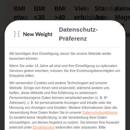
BMI
BMI
BMI
Viele
Ständiger
Kein
etwa
<30
>40
erfolglose
Jojo-
Mage
30
nach
nach
Diäten
Effekt
OP
Mit die
Datenschutz-
–
Einzelabwägung
Einzelabwägung
durchlaufen
erwü
Präferenz
40
Wir benötigen Ihre Einwilligung, bevor Sie unsere Website weiter
besuchen können.
Wenn Sie unter 16 Jahre alt sind und Ihre Einwilligung zu optionalen
Services geben möchten, müssen Sie Ihre Erziehungsberechtigten um
Erlaubnis bitten.
Wir verwenden Cookies und andere Technologien auf unserer
Website. Einige von ihnen sind essenziell, während andere uns
helfen, diese Website und Ihre Erfahrung zu verbessern.
OverStitch
im Vergleich
Personenbezogene Daten können verarbeitet werden (z. B. IP-
Adressen), z. B. für personalisierte Anzeigen und Inhalte oder die
unserer
Messung von Anzeigen und Inhalten.
Weitere Informationen über die
Verwendung Ihrer Daten finden Sie in unserer
Datenschutzerklärung
.
Magenverkleinerungen
Es besteht keine Verpflichtung, in die Verarbeitung Ihrer Daten
einzuwilligen, um dieses Angebot zu nutzen.
Sie können Ihre Auswahl
jederzeit unter
Einstellungen
widerrufen oder anpassen.
Bitte