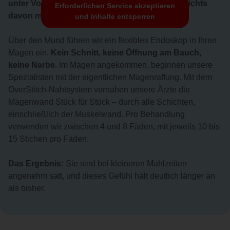
unter Vollnarkose statt – Sie bekommen also nichts
Erforderlichen Service akzeptieren
davon mit.
und Inhalte entsperren
Über den Mund führen wir ein flexibles Endoskop in Ihren
Magen ein.
Kein Schnitt, keine Öffnung am Bauch,
keine Narbe.
Im Magen angekommen, beginnen unsere
Spezialisten mit der eigentlichen Magenraffung. Mit dem
OverStitch-Nahtsystem vernähen unsere Ärzte die
Magenwand Stück für Stück – durch alle Schichten,
einschließlich der Muskelwand. Pro Behandlung
verwenden wir zwischen 4 und 8 Fäden, mit jeweils 10 bis
15 Stichen pro Faden.
Das Ergebnis:
Sie sind bei kleineren Mahlzeiten
angenehm satt, und dieses Gefühl hält deutlich länger an
als bisher.