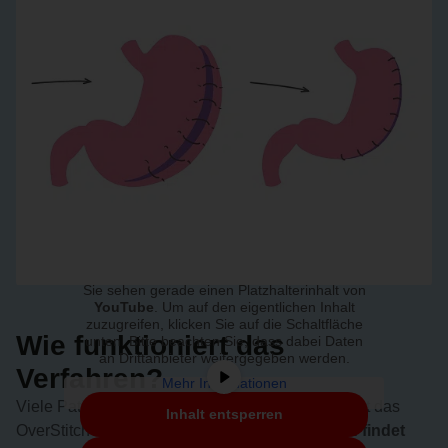
Sie sehen gerade einen Platzhalterinhalt von
YouTube
. Um auf den eigentlichen Inhalt
zuzugreifen, klicken Sie auf die Schaltfläche
Wie funktioniert das
unten. Bitte beachten Sie, dass dabei Daten
an Drittanbieter weitergegeben werden.
Verfahren?
Mehr Informationen
Viele Patienten sind überrascht, wie unkompliziert das
Inhalt entsperren
OverStitch-Verfahren tatsächlich ist.
Der Eingriff findet