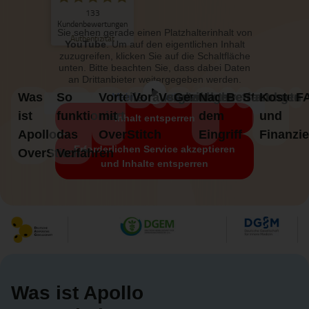
SEHR GUT
133
133
Kundenbewertungen
5
Bewertungen von
Sie sehen gerade einen Platzhalterinhalt von
Authentizität
anderen Quellen
5,00
/
4,84
YouTube
. Um auf den eigentlichen Inhalt
zuzugreifen, klicken Sie auf die Schaltfläche
Blick aufs ProvenExpert-Profil werfen
unten. Bitte beachten Sie, dass dabei Daten
an Drittanbieter weitergegeben werden.
23.07.2026
Was
So
Vorteile
Voraussetzungen
Vergleich
Gewichtsverlust
Nach
Betreuung
Standorte
Kosten
F
Mehr Informationen
ist
funktioniert
mit
dem
und
Inhalt entsperren
Apollo
das
OverStitch
Eingriff
Finanzi
Erforderlichen Service akzeptieren
OverStitch?
Verfahren
und Inhalte entsperren
Was ist Apollo