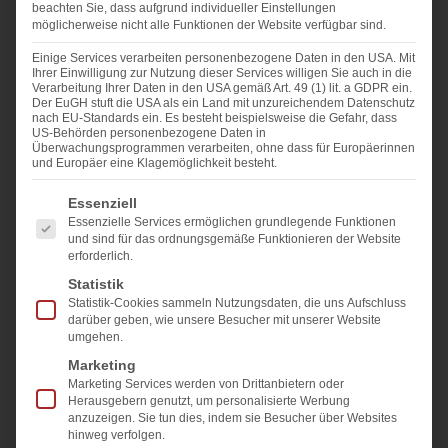
beachten Sie, dass aufgrund individueller Einstellungen
Wir bieten bei New Weight drei endoskopische
möglicherweise nicht alle Funktionen der Website verfügbar sind.
Verfahren zur Magenverkleinerung an – jedes mit
Einige Services verarbeiten personenbezogene Daten in den USA. Mit
eigenen Stärken: OverStitch,
POSE®3
und
Ihrer Einwilligung zur Nutzung dieser Services willigen Sie auch in die
Endomina®
. Alle drei führen wir nach unserer „New
Verarbeitung Ihrer Daten in den USA gemäß Art. 49 (1) lit. a GDPR ein.
Der EuGH stuft die USA als ein Land mit unzureichendem Datenschutz
Weight Sleeve“-Technik durch: Wir folgen den
nach EU-Standards ein. Es besteht beispielsweise die Gefahr, dass
US-Behörden personenbezogene Daten in
jeweiligen Verfahrensvorgaben, haben die Methoden
Überwachungsprogrammen verarbeiten, ohne dass für Europäerinnen
aber auf Basis unserer langjährigen Erfahrung so
und Europäer eine Klagemöglichkeit besteht.
verfeinert, dass unsere Patienten von noch
Es folgt eine Liste der Service-Gruppen, für die eine Einwi
Essenziell
nachhaltigeren Ergebnissen profitieren.
Essenzielle Services ermöglichen grundlegende Funktionen
Alle drei Verfahren sind endoskopisch, narben- und
und sind für das ordnungsgemäße Funktionieren der Website
schnittfrei. Welches Verfahren das richtige für Sie ist,
erforderlich.
klären wir gemeinsam im Beratungsgespräch.
Statistik
Statistik-Cookies sammeln Nutzungsdaten, die uns Aufschluss
darüber geben, wie unsere Besucher mit unserer Website
umgehen.
Marketing
Marketing Services werden von Drittanbietern oder
Herausgebern genutzt, um personalisierte Werbung
OverStitch™
anzuzeigen. Sie tun dies, indem sie Besucher über Websites
hinweg verfolgen.