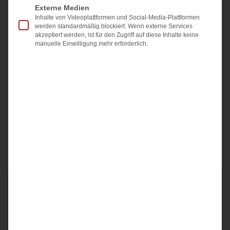
Externe Medien
POSE® 3
Inhalte von Videoplattformen und Social-Media-Plattformen
werden standardmäßig blockiert. Wenn externe Services
akzeptiert werden, ist für den Zugriff auf diese Inhalte keine
manuelle Einwilligung mehr erforderlich.
Endomina®
Starten Sie in ein neues Leben
mit der innovativen New
Weight Methode