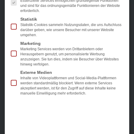
Essenzielle Services ermöglichen grundlegende Funktionen
Inhalte entsperren
und sind für das ordnungsgemäße Funktionieren der Website
erforderlich.
Statistik
Statistik-Cookies sammeln Nutzungsdaten, die uns Aufschluss
darüber geben, wie unsere Besucher mit unserer Website
umgehen.
Marketing
Marketing Services werden von Drittanbietern oder
Herausgebern genutzt, um personalisierte Werbung
Kostenfreie Beratung buchen
anzuzeigen. Sie tun dies, indem sie Besucher über Websites
hinweg verfolgen.
Externe Medien
Mehr erfahren
Inhalte von Videoplattformen und Social-Media-Plattformen
werden standardmäßig blockiert. Wenn externe Services
akzeptiert werden, ist für den Zugriff auf diese Inhalte keine
manuelle Einwilligung mehr erforderlich.
Hamburg
Elbklinik Hamburg
Unser Team an der Elbklinik in Hamburg implantiert
Magenballone seit 2010, und führt seit 2020 nun