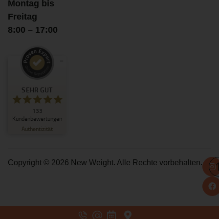
Montag bis
Freitag
8:00 – 17:00
Kundenbewertungen und Erfahrungen zu
New Weight
SEHR GUT
SEHR GUT
133
133
Kundenbewertungen
5
Bewertungen von
Authentizität
anderen Quellen
5,00
/
4,84
Blick aufs ProvenExpert-Profil werfen
Copyright © 2026 New Weight. Alle Rechte vorbehalten.
23.07.2026