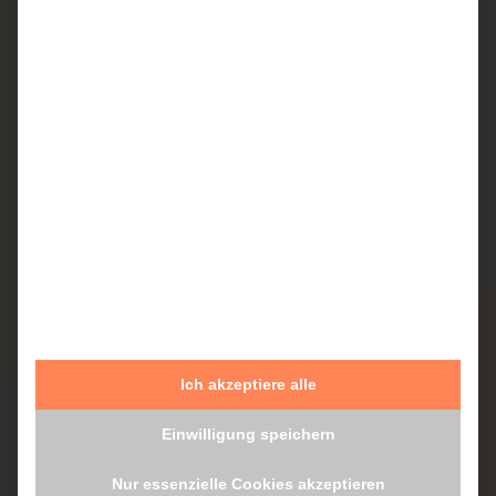
Erforderlichen Service akzeptieren und
Inhalte entsperren
Kostenfreie Beratung buchen
Mehr erfahren
Ich akzeptiere alle
Recklinghausen
Einwilligung speichern
Elisabeth Krankenhaus
Nur essenzielle Cookies akzeptieren