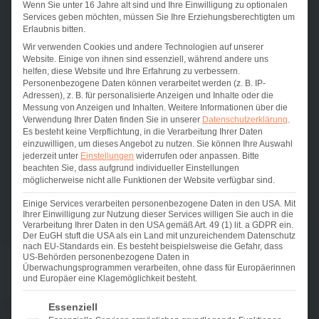
Mainzer Landstraße 65, 60329
Wenn Sie unter 16 Jahre alt sind und Ihre Einwilligung zu optionalen
Services geben möchten, müssen Sie Ihre Erziehungsberechtigten um
Frankfurt am Main
Erlaubnis bitten.
+49 7243-354819-0
Wir verwenden Cookies und andere Technologien auf unserer
Website. Einige von ihnen sind essenziell, während andere uns
helfen, diese Website und Ihre Erfahrung zu verbessern.
kontakt@new-weight.de
Personenbezogene Daten können verarbeitet werden (z. B. IP-
Adressen), z. B. für personalisierte Anzeigen und Inhalte oder die
Messung von Anzeigen und Inhalten.
Weitere Informationen über die
Verwendung Ihrer Daten finden Sie in unserer
Datenschutzerklärung
.
Es besteht keine Verpflichtung, in die Verarbeitung Ihrer Daten
einzuwilligen, um dieses Angebot zu nutzen.
Sie können Ihre Auswahl
jederzeit unter
Einstellungen
widerrufen oder anpassen.
Bitte
beachten Sie, dass aufgrund individueller Einstellungen
möglicherweise nicht alle Funktionen der Website verfügbar sind.
Sie sehen gerade einen Platzhalterinhalt von
Google
Maps
. Um auf den eigentlichen Inhalt zuzugreifen,
Einige Services verarbeiten personenbezogene Daten in den USA. Mit
klicken Sie auf die Schaltfläche unten. Bitte beachten
Ihrer Einwilligung zur Nutzung dieser Services willigen Sie auch in die
Sie, dass dabei Daten an Drittanbieter weitergegeben
Verarbeitung Ihrer Daten in den USA gemäß Art. 49 (1) lit. a GDPR ein.
werden.
Der EuGH stuft die USA als ein Land mit unzureichendem Datenschutz
nach EU-Standards ein. Es besteht beispielsweise die Gefahr, dass
Mehr Informationen
US-Behörden personenbezogene Daten in
Überwachungsprogrammen verarbeiten, ohne dass für Europäerinnen
Inhalt entsperren
und Europäer eine Klagemöglichkeit besteht.
Es folgt eine Liste der Service-Gruppen, für die eine Einwi
Erforderlichen Service akzeptieren und
Essenziell