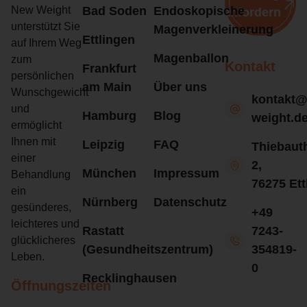
New Weight
Bad Soden
Endoskopische
anfordern
unterstützt Sie
Magenverkleinerung
Ettlingen
auf Ihrem Weg
Magenballon
zum
Kontakt
Frankfurt
persönlichen
am Main
Über uns
Wunschgewicht
kontakt
und
Hamburg
Blog
weight.d
ermöglicht
Ihnen mit
Leipzig
FAQ
Thiebaut
einer
2,
München
Impressum
Behandlung
76275 Ett
ein
Nürnberg
Datenschutz
gesünderes,
+49
leichteres und
Rastatt
7243-
glücklicheres
(Gesundheitszentrum)
354819-
Leben.
0
Recklinghausen
Öffnungszeiten