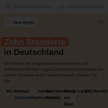
12 Monate Begleitung
Finanzierung möglich
Zehn Standorte
in Deutschland
Wir arbeiten mit ausgewählten renommierten und
zertifizierten Kliniken in ganz Deutschland zusammen. Um
welche Standorte es sich konkret handelt, erfahren Sie
hier.
München
Rastatt
Hamburg
Bad
Nürnberg
Frankfurt
Leipzig
Ettlingen
Reckli
(Gesundheitszentrum)
Soden
am
Main