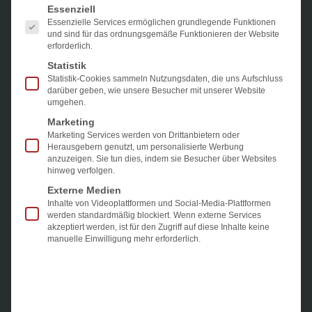
Es folgt eine Liste der Service-Gruppen, für die eine Einwi
Essenziell
Essenzielle Services ermöglichen grundlegende Funktionen
und sind für das ordnungsgemäße Funktionieren der Website
erforderlich.
Statistik
Statistik-Cookies sammeln Nutzungsdaten, die uns Aufschluss
darüber geben, wie unsere Besucher mit unserer Website
umgehen.
Marketing
Marketing Services werden von Drittanbietern oder
Herausgebern genutzt, um personalisierte Werbung
anzuzeigen. Sie tun dies, indem sie Besucher über Websites
Dr. Teschers
hinweg verfolgen.
Externe Medien
Facharzt für Innere Medizin, Innere
Inhalte von Videoplattformen und Social-Media-Plattformen
Medizin und Kardiologie, Innere Medizin
werden standardmäßig blockiert. Wenn externe Services
akzeptiert werden, ist für den Zugriff auf diese Inhalte keine
und Angiologie, Ernährungsmedizin
manuelle Einwilligung mehr erforderlich.
Dr. Sebastian Teschers ist der hauptverantwortliche
Arzt bei New Weight und ein Experte auf dem Gebiet
der endoskopischen Verfahren zur