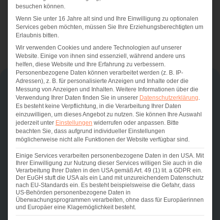
besuchen können.
Wenn Sie unter 16 Jahre alt sind und Ihre Einwilligung zu optionalen
Kostenfreie Beratung anfordern
Services geben möchten, müssen Sie Ihre Erziehungsberechtigten um
Erlaubnis bitten.
Wir verwenden Cookies und andere Technologien auf unserer
Website. Einige von ihnen sind essenziell, während andere uns
helfen, diese Website und Ihre Erfahrung zu verbessern.
Personenbezogene Daten können verarbeitet werden (z. B. IP-
Adressen), z. B. für personalisierte Anzeigen und Inhalte oder die
Messung von Anzeigen und Inhalten.
Weitere Informationen über die
Unsere qualifizierten
Verwendung Ihrer Daten finden Sie in unserer
Datenschutzerklärung
.
Es besteht keine Verpflichtung, in die Verarbeitung Ihrer Daten
Ärzte
einzuwilligen, um dieses Angebot zu nutzen.
Sie können Ihre Auswahl
jederzeit unter
Einstellungen
widerrufen oder anpassen.
Bitte
beachten Sie, dass aufgrund individueller Einstellungen
Bei New Weight begleitet dich ein erfahrenes Team aus
möglicherweise nicht alle Funktionen der Website verfügbar sind.
Fachärztinnen und Fachärzten für Innere Medizin und
Einige Services verarbeiten personenbezogene Daten in den USA. Mit
Gastroenterologie – kompetent, einfühlsam und immer an
Ihrer Einwilligung zur Nutzung dieser Services willigen Sie auch in die
deiner Seite.
Verarbeitung Ihrer Daten in den USA gemäß Art. 49 (1) lit. a GDPR ein.
Der EuGH stuft die USA als ein Land mit unzureichendem Datenschutz
nach EU-Standards ein. Es besteht beispielsweise die Gefahr, dass
US-Behörden personenbezogene Daten in
Überwachungsprogrammen verarbeiten, ohne dass für Europäerinnen
und Europäer eine Klagemöglichkeit besteht.