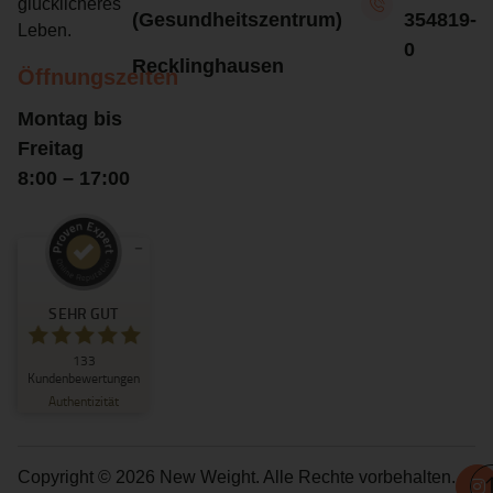
glücklicheres
(Gesundheitszentrum)
354819-
Leben.
0
Recklinghausen
Öffnungszeiten
Montag bis
Freitag
8:00 – 17:00
Kundenbewertungen und Erfahrungen zu
New Weight
SEHR GUT
SEHR GUT
133
133
Kundenbewertungen
5
Bewertungen von
Authentizität
anderen Quellen
5,00
/
4,84
Blick aufs ProvenExpert-Profil werfen
Copyright © 2026 New Weight. Alle Rechte vorbehalten.
23.07.2026