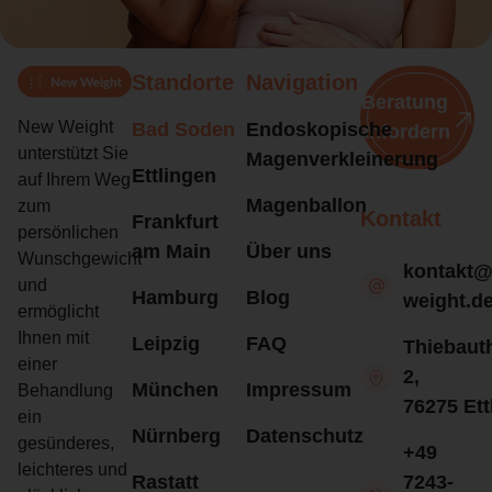
Standorte
Navigation
Beratung
New Weight
Bad Soden
Endoskopische
anfordern
unterstützt Sie
Magenverkleinerung
Ettlingen
auf Ihrem Weg
Magenballon
zum
Kontakt
Frankfurt
persönlichen
am Main
Über uns
Wunschgewicht
kontakt
und
Hamburg
Blog
weight.d
ermöglicht
Ihnen mit
Leipzig
FAQ
Thiebaut
einer
2,
München
Impressum
Behandlung
76275 Ett
ein
Nürnberg
Datenschutz
gesünderes,
+49
leichteres und
Rastatt
7243-